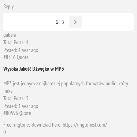
Reply
1
2
gabera
Total Posts:
1
Posted:
1 year ago
#8316
Quote
Wysoka Jakość Dźwięku w MP3
MP3 jest jednym z najbardziej popularnych formatów audio, który
zapewnia równowagę pomiędzy jakością dźwięku a rozmiarem pliku.
mika
darmowe dzwonki na telefon mp3
to gwarancja czystego,
Total Posts:
5
dynamicznego brzmienia, które sprawi, że Twój telefon zyska nową
Posted:
1 year ago
jakość i charakter. Dzięki temu możesz cieszyć się doskonałym
#80596
Quote
dźwiękiem przy każdym połączeniu.
Free ringtones download here: https://ringtonesf.com/
0
Szeroki Wybór Dźwięków w Formacie MP3